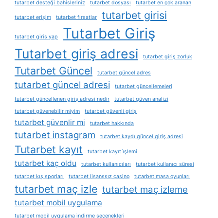
tutarbet desteği bahisleriniz
tutarbet dosyası
tutarbet en çok aranan
tutarbet girisi
tutarbet erişim
tutarbet fırsatlar
Tutarbet Giriş
tutarbet giris yap
Tutarbet giriş adresi
tutarbet giriş zorluk
Tutarbet Güncel
tutarbet güncel adres
tutarbet güncel adresi
tutarbet güncellemeleri
tutarbet güncellenen giriş adresi nedir
tutarbet güven analizi
tutarbet güvenebilir miyim
tutarbet güvenli giriş
tutarbet güvenlir mi
tutarbet hakkında
tutarbet instagram
tutarbet kaydı güncel giriş adresi
Tutarbet kayıt
tutarbet kayıt i̇şlemi
tutarbet kaç oldu
tutarbet kullanıcıları
tutarbet kullanıcı süresi
tutarbet kış sporları
tutarbet lisanssız casino
tutarbet masa oyunları
tutarbet maç izle
tutarbet maç izleme
tutarbet mobil uygulama
tutarbet mobil uygulama i̇ndirme seçenekleri