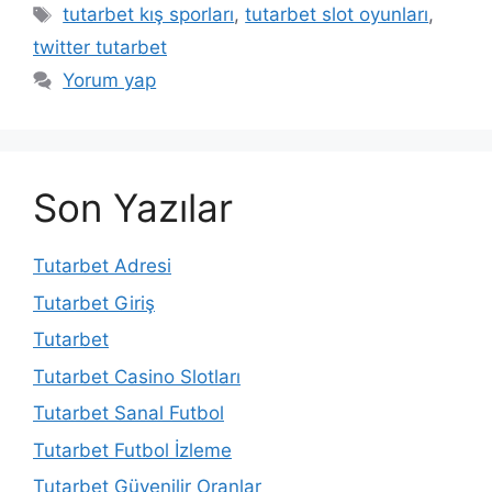
Etiketler
tutarbet kış sporları
,
tutarbet slot oyunları
,
twitter tutarbet
Yorum yap
Son Yazılar
Tutarbet Adresi
Tutarbet Giriş
Tutarbet
Tutarbet Casino Slotları
Tutarbet Sanal Futbol
Tutarbet Futbol İzleme
Tutarbet Güvenilir Oranlar