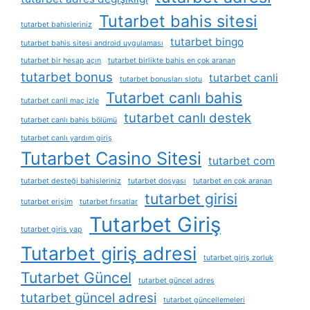
Tutarbet bahis sitesi
tutarbet bahisleriniz
tutarbet bingo
tutarbet bahis sitesi android uygulaması
tutarbet bir hesap açın
tutarbet birlikte bahis en çok aranan
tutarbet bonus
tutarbet canli
tutarbet bonusları slotu
Tutarbet canlı bahis
tutarbet canli maç izle
tutarbet canlı destek
tutarbet canlı bahis bölümü
tutarbet canlı yardım giriş
Tutarbet Casino Sitesi
tutarbet com
tutarbet desteği bahisleriniz
tutarbet dosyası
tutarbet en çok aranan
tutarbet girisi
tutarbet erişim
tutarbet fırsatlar
Tutarbet Giriş
tutarbet giris yap
Tutarbet giriş adresi
tutarbet giriş zorluk
Tutarbet Güncel
tutarbet güncel adres
tutarbet güncel adresi
tutarbet güncellemeleri