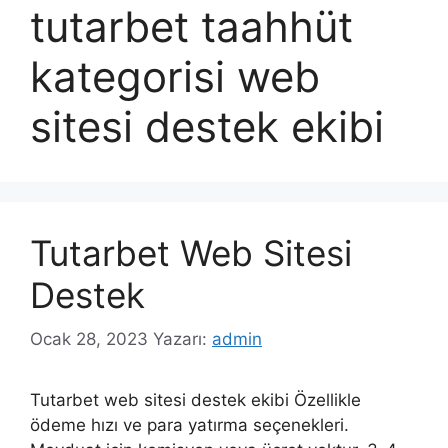
tutarbet taahhüt
kategorisi web
sitesi destek ekibi
Tutarbet Web Sitesi
Destek
Ocak 28, 2023
Yazarı:
admin
Tutarbet web sitesi destek ekibi Özellikle
ödeme hızı ve para yatırma seçenekleri.