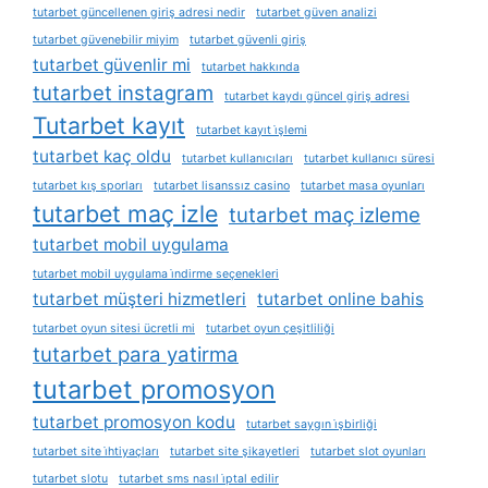
tutarbet güncellenen giriş adresi nedir
tutarbet güven analizi
tutarbet güvenebilir miyim
tutarbet güvenli giriş
tutarbet güvenlir mi
tutarbet hakkında
tutarbet instagram
tutarbet kaydı güncel giriş adresi
Tutarbet kayıt
tutarbet kayıt i̇şlemi
tutarbet kaç oldu
tutarbet kullanıcıları
tutarbet kullanıcı süresi
tutarbet kış sporları
tutarbet lisanssız casino
tutarbet masa oyunları
tutarbet maç izle
tutarbet maç izleme
tutarbet mobil uygulama
tutarbet mobil uygulama i̇ndirme seçenekleri
tutarbet müşteri hizmetleri
tutarbet online bahis
tutarbet oyun sitesi ücretli mi
tutarbet oyun çeşitliliği
tutarbet para yatirma
tutarbet promosyon
tutarbet promosyon kodu
tutarbet saygın i̇şbirliği
tutarbet site i̇htiyaçları
tutarbet site şikayetleri
tutarbet slot oyunları
tutarbet slotu
tutarbet sms nasıl i̇ptal edilir