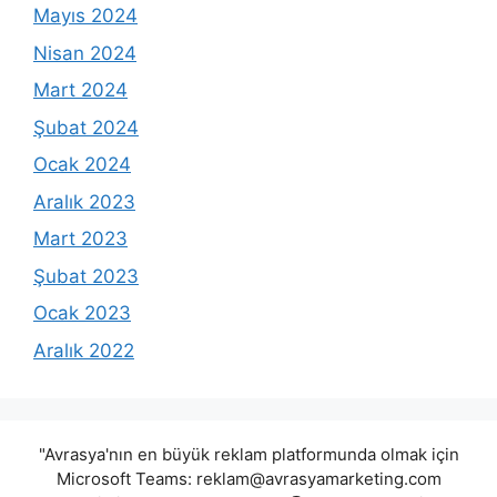
Mayıs 2024
Nisan 2024
Mart 2024
Şubat 2024
Ocak 2024
Aralık 2023
Mart 2023
Şubat 2023
Ocak 2023
Aralık 2022
"Avrasya'nın en büyük reklam platformunda olmak için
Microsoft Teams:
reklam@avrasyamarketing.com