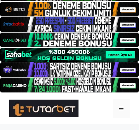
İçeriğe
atla
Menü