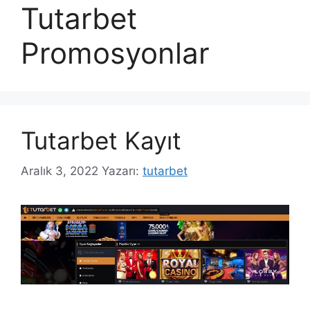
Tutarbet
Promosyonlar
Tutarbet Kayıt
Aralık 3, 2022
Yazarı:
tutarbet