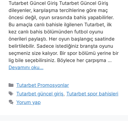
Tutarbet Güncel Giriş Tutarbet Güncel Giriş
dileyenler, karşılaşma tercihlerine göre maç
öncesi değil, oyun sırasında bahis yapabilirler.
Bu amaçla canlı bahisle ilgilenen Tutarbet, ilk
kez canlı bahis bölümünden futbol oyunu
önerileri paylaştı. Her oyun başlangıç saatinde
belirtilebilir. Sadece istediğiniz branşta oyunu
seçmeniz size kalıyor. Bir spor bölümü yerine bir
lig bile seçebilirsiniz. Böylece her çarpışma …
Devamını oku…
Kategoriler
Tutarbet Promosyonlar
Etiketler
Tutarbet güncel giriş
,
Tutarbet spor bahisleri
Yorum yap