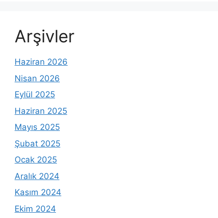
Arşivler
Haziran 2026
Nisan 2026
Eylül 2025
Haziran 2025
Mayıs 2025
Şubat 2025
Ocak 2025
Aralık 2024
Kasım 2024
Ekim 2024