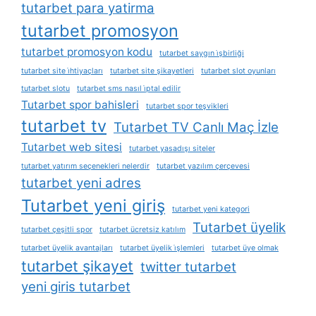
tutarbet para yatirma
tutarbet promosyon
tutarbet promosyon kodu
tutarbet saygın i̇şbirliği
tutarbet site i̇htiyaçları
tutarbet site şikayetleri
tutarbet slot oyunları
tutarbet slotu
tutarbet sms nasıl i̇ptal edilir
Tutarbet spor bahisleri
tutarbet spor teşvikleri
tutarbet tv
Tutarbet TV Canlı Maç İzle
Tutarbet web sitesi
tutarbet yasadışı siteler
tutarbet yatırım seçenekleri nelerdir
tutarbet yazılım çerçevesi
tutarbet yeni adres
Tutarbet yeni giriş
tutarbet yeni kategori
Tutarbet üyelik
tutarbet çeşitli spor
tutarbet ücretsiz katılım
tutarbet üyelik avantajları
tutarbet üyelik i̇şlemleri
tutarbet üye olmak
tutarbet şikayet
twitter tutarbet
yeni giris tutarbet