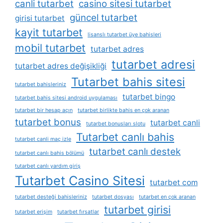
canli tutarbet
casino sitesi tutarbet
güncel tutarbet
girisi tutarbet
kayit tutarbet
lisanslı tutarbet üye bahisleri
mobil tutarbet
tutarbet adres
tutarbet adresi
tutarbet adres değişikliği
Tutarbet bahis sitesi
tutarbet bahisleriniz
tutarbet bingo
tutarbet bahis sitesi android uygulaması
tutarbet bir hesap açın
tutarbet birlikte bahis en çok aranan
tutarbet bonus
tutarbet canli
tutarbet bonusları slotu
Tutarbet canlı bahis
tutarbet canli maç izle
tutarbet canlı destek
tutarbet canlı bahis bölümü
tutarbet canlı yardım giriş
Tutarbet Casino Sitesi
tutarbet com
tutarbet desteği bahisleriniz
tutarbet dosyası
tutarbet en çok aranan
tutarbet girisi
tutarbet erişim
tutarbet fırsatlar