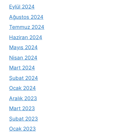
Eylül 2024
Ağustos 2024
Temmuz 2024
Haziran 2024
Mayıs 2024
Nisan 2024
Mart 2024
Şubat 2024
Ocak 2024
Aralık 2023
Mart 2023
Şubat 2023
Ocak 2023