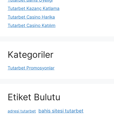
Tutarbet Kazanç Katlama
Tutarbet Casino Harika
Tutarbet Casino Katılım
Kategoriler
Tutarbet Promosyonlar
Etiket Bulutu
bahis sitesi tutarbet
adresi tutarbet