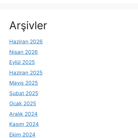
Arşivler
Haziran 2026
Nisan 2026
Eylül 2025
Haziran 2025
Mayıs 2025
Şubat 2025
Ocak 2025
Aralık 2024
Kasım 2024
Ekim 2024