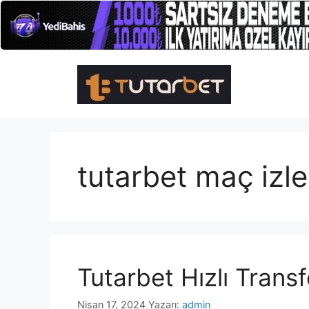
İçeriğe
atla
tutarbet maç izl
Tutarbet Hızlı Transf
Nisan 17, 2024
Yazarı:
admin