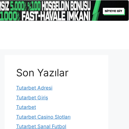
Son Yazılar
Tutarbet Adresi
Tutarbet Giriş
Tutarbet
Tutarbet Casino Slotları
Tutarbet Sanal Futbol