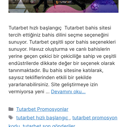
Tutarbet hızlı başlangıç ​​ Tutarbet bahis sitesi
tercih ettiğiniz bahis dilini seçme seçeneğini
sunuyor. Tutarbet çeşitli spor bahis seçenekleri
sunuyor. Havuz oluşturma ve canlı bahislerin
yerine geçen çekici bir çekiciliğe sahip ve çeşitli
endüstrilerde dikkate değer bir seçenek olarak
tanınmaktadır. Bu bahis sitesine katılarak,
sayısız tekliflerinden etkili bir şekilde
yararlanabilirsiniz. Site geliştirmeye izin
vermiyorsa yeni …
Devamını oku…
Kategoriler
Tutarbet Promosyonlar
Etiketler
tutarbet hızlı başlangıç ​​
,
tutarbet promosyon
kodu
,
tutarbet son gönderiler