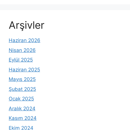
Arşivler
Haziran 2026
Nisan 2026
Eylül 2025
Haziran 2025
Mayıs 2025
Şubat 2025
Ocak 2025
Aralık 2024
Kasım 2024
Ekim 2024