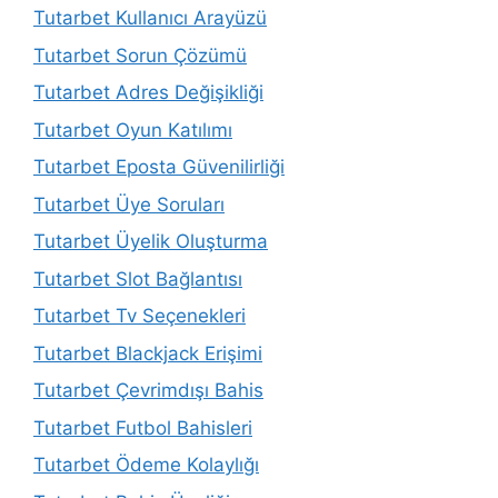
Tutarbet Kullanıcı Arayüzü
Tutarbet Sorun Çözümü
Tutarbet Adres Değişikliği
Tutarbet Oyun Katılımı
Tutarbet Eposta Güvenilirliği
Tutarbet Üye Soruları
Tutarbet Üyelik Oluşturma
Tutarbet Slot Bağlantısı
Tutarbet Tv Seçenekleri
Tutarbet Blackjack Erişimi
Tutarbet Çevrimdışı Bahis
Tutarbet Futbol Bahisleri
Tutarbet Ödeme Kolaylığı