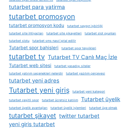
tutarbet para yatirma
tutarbet promosyon
tutarbet promosyon kodu
tutarbet saygın i̇şbirliği
tutarbet site i̇htiyaçları
tutarbet site şikayetleri
tutarbet slot oyunları
tutarbet slotu
tutarbet sms nasıl i̇ptal edilir
Tutarbet spor bahisleri
tutarbet spor teşvikleri
tutarbet tv
Tutarbet TV Canlı Maç İzle
Tutarbet web sitesi
tutarbet yasadışı siteler
tutarbet yatırım seçenekleri nelerdir
tutarbet yazılım çerçevesi
tutarbet yeni adres
Tutarbet yeni giriş
tutarbet yeni kategori
Tutarbet üyelik
tutarbet çeşitli spor
tutarbet ücretsiz katılım
tutarbet üyelik avantajları
tutarbet üyelik i̇şlemleri
tutarbet üye olmak
tutarbet şikayet
twitter tutarbet
yeni giris tutarbet