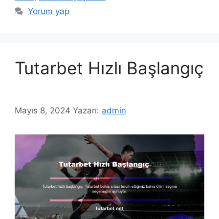
Yorum yap
Tutarbet Hızlı Başlangıç
Mayıs 8, 2024
Yazarı:
admin