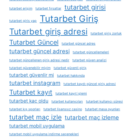
tutarbet girisi
tutarbet erişim
tutarbet fırsatlar
Tutarbet Giriş
tutarbet giris yap
Tutarbet giriş adresi
tutarbet giriş zorluk
Tutarbet Güncel
tutarbet güncel adres
tutarbet güncel adresi
tutarbet güncellemeleri
tutarbet güncellenen giriş adresi nedir
tutarbet güven analizi
tutarbet güvenebilir miyim
tutarbet güvenli giriş
tutarbet güvenlir mi
tutarbet hakkında
tutarbet instagram
tutarbet kaydı güncel giriş adresi
Tutarbet kayıt
tutarbet kayıt i̇şlemi
tutarbet kaç oldu
tutarbet kullanıcıları
tutarbet kullanıcı süresi
tutarbet kış sporları
tutarbet lisanssız casino
tutarbet masa oyunları
tutarbet maç izle
tutarbet maç izleme
tutarbet mobil uygulama
tutarbet mobil uygulama i̇ndirme seçenekleri