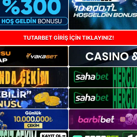
TUTARBET GİRİŞ İÇİN TIKLAYINIZ!