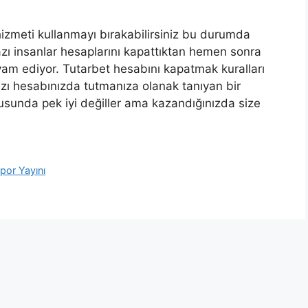
izmeti kullanmayı bırakabilirsiniz bu durumda
zı insanlar hesaplarını kapattıktan hemen sonra
am ediyor. Tutarbet hesabını kapatmak kuralları
zı hesabınızda tutmanıza olanak tanıyan bir
onusunda pek iyi değiller ama kazandığınızda size
por Yayını