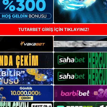
TUTARBET GİRİŞ İÇİN TIKLAYINIZ!