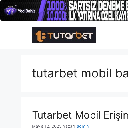
İçeriğe
atla
tutarbet mobil ba
Tutarbet Mobil Erişi
Mayıs 12, 2025
Yazarı:
admin