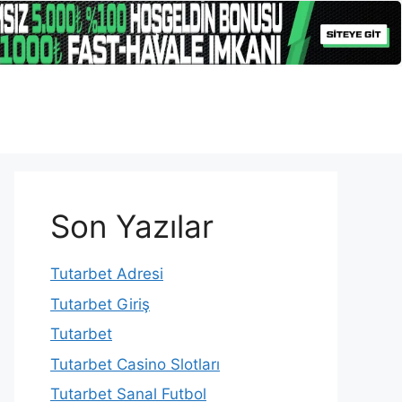
Son Yazılar
Tutarbet Adresi
Tutarbet Giriş
Tutarbet
Tutarbet Casino Slotları
Tutarbet Sanal Futbol