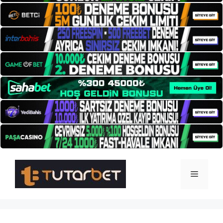
İçeriğe
atla
Menü