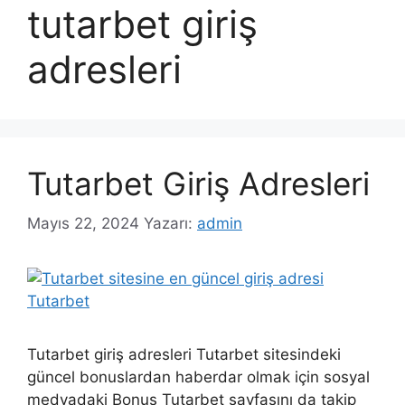
tutarbet giriş
adresleri
Tutarbet Giriş Adresleri
Mayıs 22, 2024
Yazarı:
admin
Tutarbet giriş adresleri Tutarbet sitesindeki
güncel bonuslardan haberdar olmak için sosyal
medyadaki Bonus Tutarbet sayfasını da takip