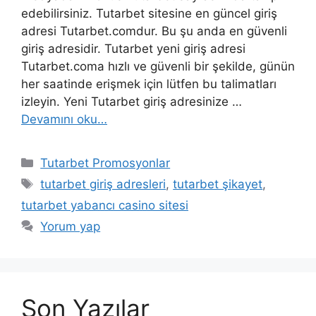
edebilirsiniz. Tutarbet sitesine en güncel giriş
adresi Tutarbet.comdur. Bu şu anda en güvenli
giriş adresidir. Tutarbet yeni giriş adresi
Tutarbet.coma hızlı ve güvenli bir şekilde, günün
her saatinde erişmek için lütfen bu talimatları
izleyin. Yeni Tutarbet giriş adresinize …
Devamını oku…
Kategoriler
Tutarbet Promosyonlar
Etiketler
tutarbet giriş adresleri
,
tutarbet şikayet
,
tutarbet yabancı casino sitesi
Yorum yap
Son Yazılar