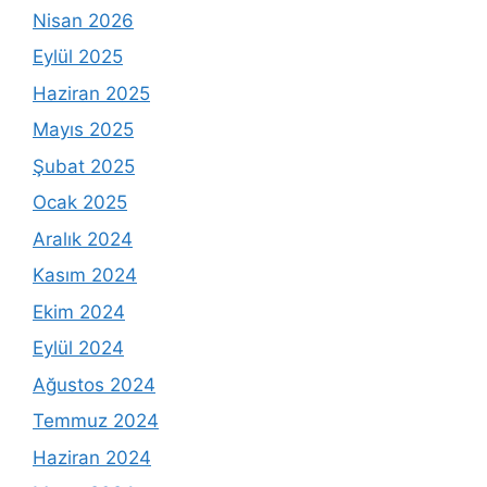
Nisan 2026
Eylül 2025
Haziran 2025
Mayıs 2025
Şubat 2025
Ocak 2025
Aralık 2024
Kasım 2024
Ekim 2024
Eylül 2024
Ağustos 2024
Temmuz 2024
Haziran 2024