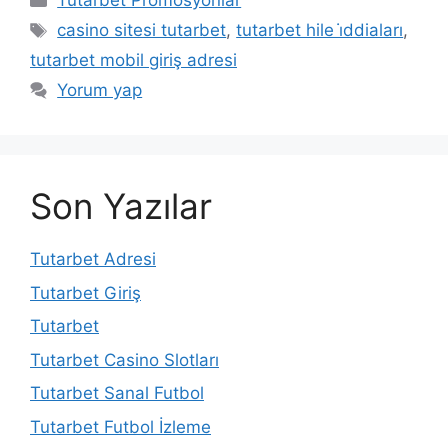
Tutarbet Promosyonlar
Etiketler
casino sitesi tutarbet
,
tutarbet hile i̇ddiaları
,
tutarbet mobil giriş adresi
Yorum yap
Son Yazılar
Tutarbet Adresi
Tutarbet Giriş
Tutarbet
Tutarbet Casino Slotları
Tutarbet Sanal Futbol
Tutarbet Futbol İzleme