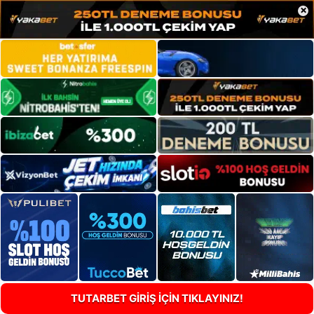
×
TUTARBET GİRİŞ İÇİN TIKLAYINIZ!