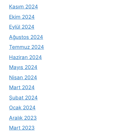
Kasım 2024
Ekim 2024
Eylül 2024
Ağustos 2024
Temmuz 2024
Haziran 2024
Mayıs 2024
Nisan 2024
Mart 2024
Şubat 2024
Ocak 2024
Aralık 2023
Mart 2023