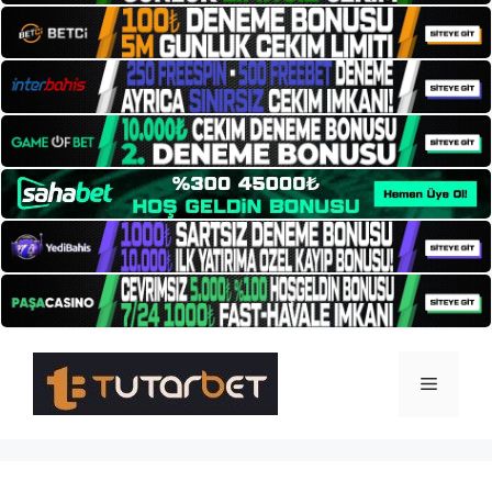
İçeriğe
atla
Menü