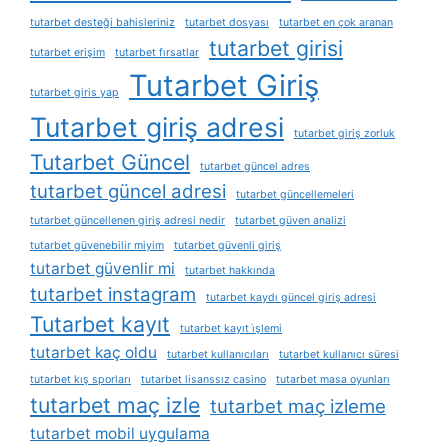
tutarbet desteği bahisleriniz
tutarbet dosyası
tutarbet en çok aranan
tutarbet girisi
tutarbet erişim
tutarbet fırsatlar
Tutarbet Giriş
tutarbet giris yap
Tutarbet giriş adresi
tutarbet giriş zorluk
Tutarbet Güncel
tutarbet güncel adres
tutarbet güncel adresi
tutarbet güncellemeleri
tutarbet güncellenen giriş adresi nedir
tutarbet güven analizi
tutarbet güvenebilir miyim
tutarbet güvenli giriş
tutarbet güvenlir mi
tutarbet hakkında
tutarbet instagram
tutarbet kaydı güncel giriş adresi
Tutarbet kayıt
tutarbet kayıt i̇şlemi
tutarbet kaç oldu
tutarbet kullanıcıları
tutarbet kullanıcı süresi
tutarbet kış sporları
tutarbet lisanssız casino
tutarbet masa oyunları
tutarbet maç izle
tutarbet maç izleme
tutarbet mobil uygulama