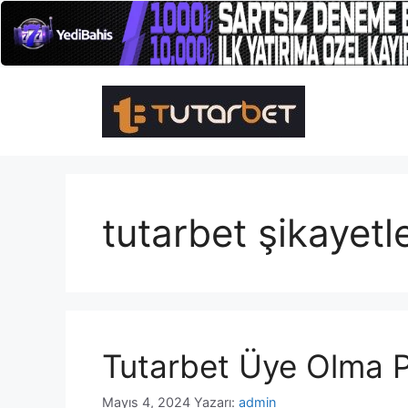
İçeriğe
atla
tutarbet şikayetle
Tutarbet Üye Olma 
Mayıs 4, 2024
Yazarı:
admin