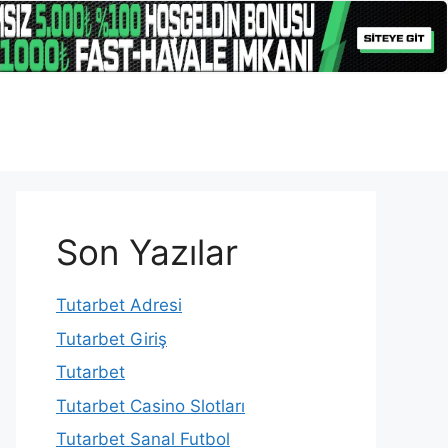
Son Yazılar
Tutarbet Adresi
Tutarbet Giriş
Tutarbet
Tutarbet Casino Slotları
Tutarbet Sanal Futbol