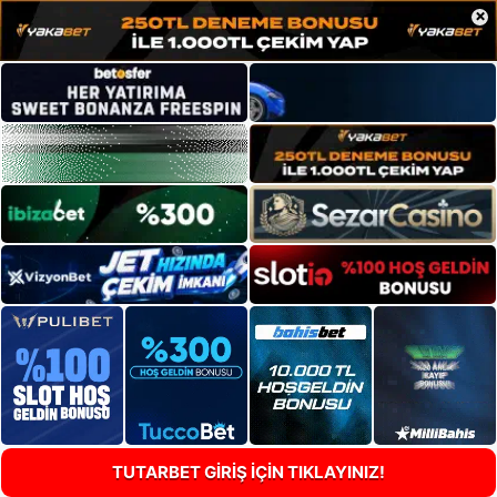
×
TUTARBET GİRİŞ İÇİN TIKLAYINIZ!