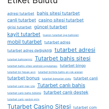
Etiket Bulutu
bahis sitesi tutarbet
adresi tutarbet
canli tutarbet
casino sitesi tutarbet
güncel tutarbet
girisi tutarbet
kayit tutarbet
lisanslı tutarbet üye bahisleri
mobil tutarbet
tutarbet adres
tutarbet adresi
tutarbet adres değişikliği
Tutarbet bahis sitesi
tutarbet bahisleriniz
tutarbet bingo
tutarbet bahis sitesi android uygulaması
tutarbet bir hesap açın
tutarbet birlikte bahis en çok aranan
tutarbet bonus
tutarbet canli
tutarbet bonusları slotu
Tutarbet canlı bahis
tutarbet canli maç izle
tutarbet canlı destek
tutarbet canlı bahis bölümü
tutarbet canlı yardım giriş
Tutarbet Casino Sitesi
tutarbet com