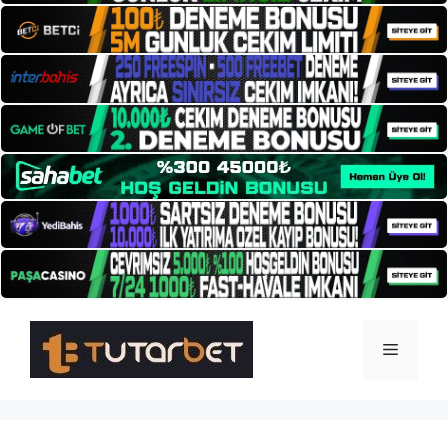
İçeriğe
atla
Menü