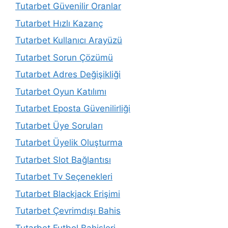
Tutarbet Güvenilir Oranlar
Tutarbet Hızlı Kazanç
Tutarbet Kullanıcı Arayüzü
Tutarbet Sorun Çözümü
Tutarbet Adres Değişikliği
Tutarbet Oyun Katılımı
Tutarbet Eposta Güvenilirliği
Tutarbet Üye Soruları
Tutarbet Üyelik Oluşturma
Tutarbet Slot Bağlantısı
Tutarbet Tv Seçenekleri
Tutarbet Blackjack Erişimi
Tutarbet Çevrimdışı Bahis
Tutarbet Futbol Bahisleri