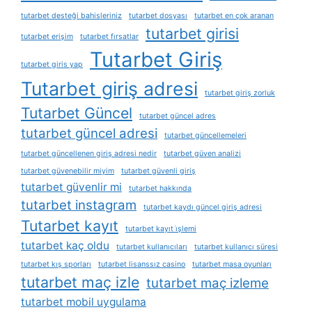
tutarbet desteği bahisleriniz
tutarbet dosyası
tutarbet en çok aranan
tutarbet girisi
tutarbet erişim
tutarbet fırsatlar
Tutarbet Giriş
tutarbet giris yap
Tutarbet giriş adresi
tutarbet giriş zorluk
Tutarbet Güncel
tutarbet güncel adres
tutarbet güncel adresi
tutarbet güncellemeleri
tutarbet güncellenen giriş adresi nedir
tutarbet güven analizi
tutarbet güvenebilir miyim
tutarbet güvenli giriş
tutarbet güvenlir mi
tutarbet hakkında
tutarbet instagram
tutarbet kaydı güncel giriş adresi
Tutarbet kayıt
tutarbet kayıt i̇şlemi
tutarbet kaç oldu
tutarbet kullanıcıları
tutarbet kullanıcı süresi
tutarbet kış sporları
tutarbet lisanssız casino
tutarbet masa oyunları
tutarbet maç izle
tutarbet maç izleme
tutarbet mobil uygulama