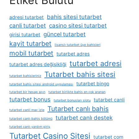
Etiket Bulutu
bahis sitesi tutarbet
adresi tutarbet
canli tutarbet
casino sitesi tutarbet
güncel tutarbet
girisi tutarbet
kayit tutarbet
lisanslı tutarbet üye bahisleri
mobil tutarbet
tutarbet adres
tutarbet adresi
tutarbet adres değişikliği
Tutarbet bahis sitesi
tutarbet bahisleriniz
tutarbet bingo
tutarbet bahis sitesi android uygulaması
tutarbet bir hesap açın
tutarbet birlikte bahis en çok aranan
tutarbet bonus
tutarbet canli
tutarbet bonusları slotu
Tutarbet canlı bahis
tutarbet canli maç izle
tutarbet canlı destek
tutarbet canlı bahis bölümü
tutarbet canlı yardım giriş
Tutarbet Casino Sitesi
tutarbet com