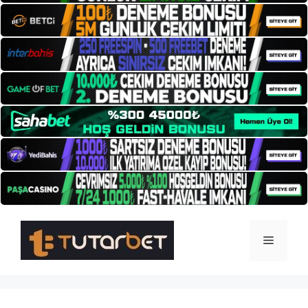
İçeriğe
atla
Menü