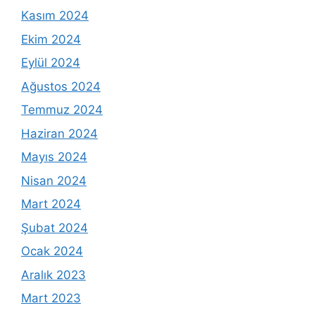
Kasım 2024
Ekim 2024
Eylül 2024
Ağustos 2024
Temmuz 2024
Haziran 2024
Mayıs 2024
Nisan 2024
Mart 2024
Şubat 2024
Ocak 2024
Aralık 2023
Mart 2023