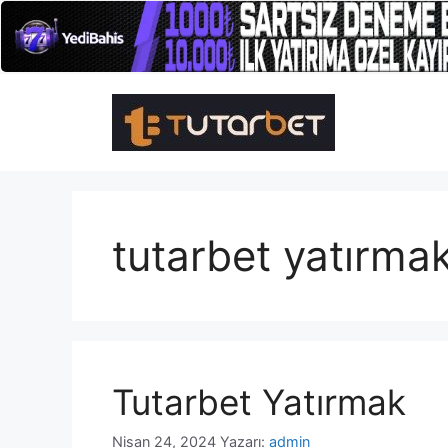
İçeriğe
atla
tutarbet yatırma
Tutarbet Yatırmak
Nisan 24, 2024
Yazarı:
admin