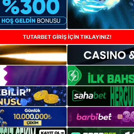
TUTARBET GİRİŞ İÇİN TIKLAYINIZ!