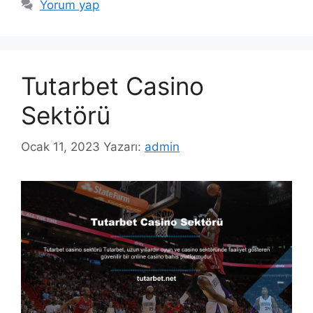
Yorum yap
Tutarbet Casino
Sektörü
Ocak 11, 2023
Yazarı:
admin