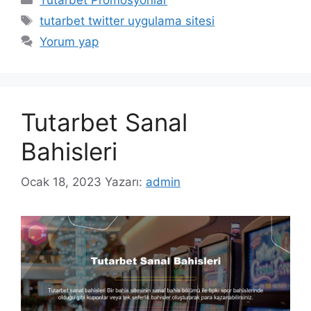
Etiketler
tutarbet twitter uygulama sitesi
Yorum yap
Tutarbet Sanal
Bahisleri
Ocak 18, 2023
Yazarı:
admin