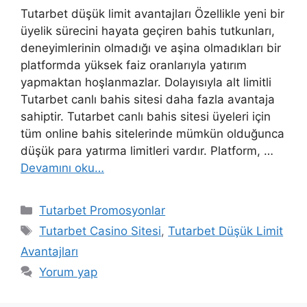
Tutarbet düşük limit avantajları Özellikle yeni bir
üyelik sürecini hayata geçiren bahis tutkunları,
deneyimlerinin olmadığı ve aşina olmadıkları bir
platformda yüksek faiz oranlarıyla yatırım
yapmaktan hoşlanmazlar. Dolayısıyla alt limitli
Tutarbet canlı bahis sitesi daha fazla avantaja
sahiptir. Tutarbet canlı bahis sitesi üyeleri için
tüm online bahis sitelerinde mümkün olduğunca
düşük para yatırma limitleri vardır. Platform, …
Devamını oku…
Kategoriler
Tutarbet Promosyonlar
Etiketler
Tutarbet Casino Sitesi
,
Tutarbet Düşük Limit
Avantajları
Yorum yap