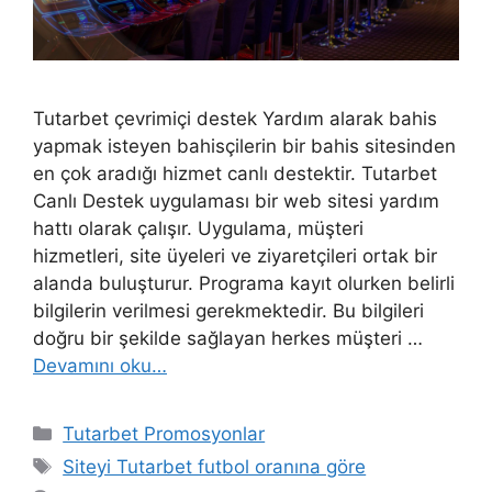
Tutarbet çevrimiçi destek Yardım alarak bahis
yapmak isteyen bahisçilerin bir bahis sitesinden
en çok aradığı hizmet canlı destektir. Tutarbet
Canlı Destek uygulaması bir web sitesi yardım
hattı olarak çalışır. Uygulama, müşteri
hizmetleri, site üyeleri ve ziyaretçileri ortak bir
alanda buluşturur. Programa kayıt olurken belirli
bilgilerin verilmesi gerekmektedir. Bu bilgileri
doğru bir şekilde sağlayan herkes müşteri …
Devamını oku…
Kategoriler
Tutarbet Promosyonlar
Etiketler
Siteyi Tutarbet futbol oranına göre