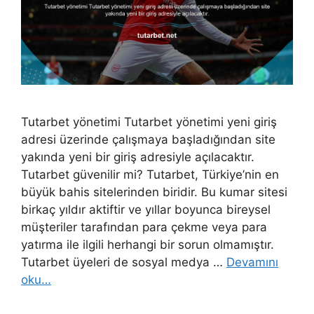
Tutarbet yönetimi Tutarbet yönetimi yeni giriş
adresi üzerinde çalışmaya başladığından site
yakında yeni bir giriş adresiyle açılacaktır.
Tutarbet güvenilir mi? Tutarbet, Türkiye’nin en
büyük bahis sitelerinden biridir. Bu kumar sitesi
birkaç yıldır aktiftir ve yıllar boyunca bireysel
müşteriler tarafından para çekme veya para
yatırma ile ilgili herhangi bir sorun olmamıştır.
Tutarbet üyeleri de sosyal medya …
Devamını
oku…