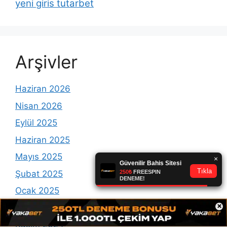
yeni giris tutarbet
Arşivler
Haziran 2026
Nisan 2026
Eylül 2025
Haziran 2025
Mayıs 2025
Şubat 2025
Ocak 2025
×
Aralık 2024
Kasım 2024