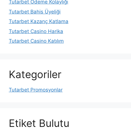
Tutarbet Ödeme Kolaylığı
Tutarbet Bahis Üyeliği
Tutarbet Kazanç Katlama
Tutarbet Casino Harika
Tutarbet Casino Katılım
Kategoriler
Tutarbet Promosyonlar
Etiket Bulutu