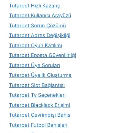
Tutarbet Hızlı Kazanç
Tutarbet Kullanıcı Arayüzü
Tutarbet Sorun Çözümü
Tutarbet Adres Değişikliği
Tutarbet Oyun Katılımı
Tutarbet Eposta Güvenilirliği
Tutarbet Üye Soruları
Tutarbet Üyelik Oluşturma
Tutarbet Slot Bağlantısı
Tutarbet Tv Seçenekleri
Tutarbet Blackjack Erişimi
Tutarbet Çevrimdışı Bahis
Tutarbet Futbol Bahisleri