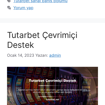
Tutarbet sanal bahis bölümü
Yorum yap
Tutarbet Çevrimiçi
Destek
Ocak 14, 2023
Yazarı:
admin