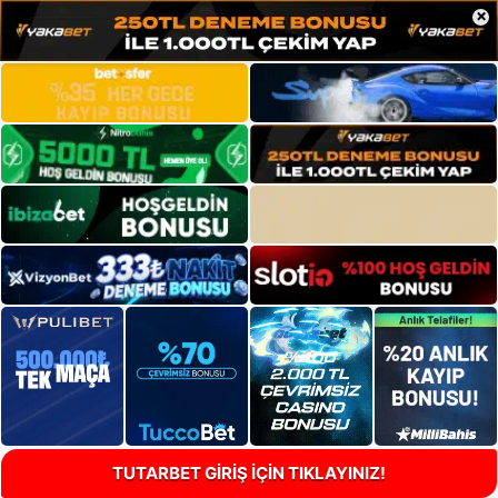
×
TUTARBET GİRİŞ İÇİN TIKLAYINIZ!