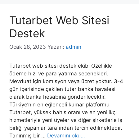
Tutarbet Web Sitesi
Destek
Ocak 28, 2023
Yazarı:
admin
Tutarbet web sitesi destek ekibi Özellikle
ödeme hızı ve para yatırma seçenekleri.
Mevduat için komisyon veya ücret yoktur. 3-4
gün içerisinde çekilen tutar banka havalesi
olarak banka hesabına gönderilecektir.
Türkiye’nin en eğlenceli kumar platformu
Tutarbet, yüksek bahis oranı ve en yenilikçi
hizmetleriyle yeni üyeler ve diğer şirketlerle iş
birliği yapanlar tarafından tercih edilmektedir.
Tanınmış bir …
Devamını oku…