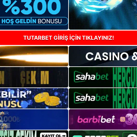
TUTARBET GİRİŞ İÇİN TIKLAYINIZ!