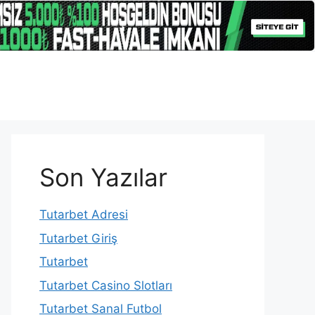
Son Yazılar
Tutarbet Adresi
Tutarbet Giriş
Tutarbet
Tutarbet Casino Slotları
Tutarbet Sanal Futbol