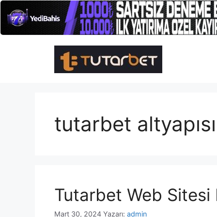
İçeriğe
atla
tutarbet altyapısı
Tutarbet Web Sitesi
Mart 30, 2024
Yazarı:
admin