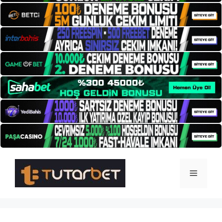
İçeriğe
atla
Menü