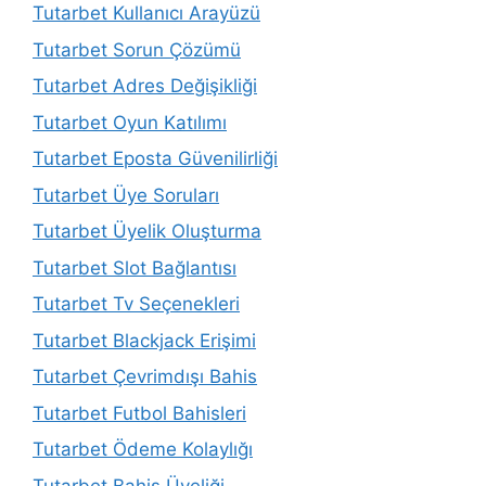
Tutarbet Kullanıcı Arayüzü
Tutarbet Sorun Çözümü
Tutarbet Adres Değişikliği
Tutarbet Oyun Katılımı
Tutarbet Eposta Güvenilirliği
Tutarbet Üye Soruları
Tutarbet Üyelik Oluşturma
Tutarbet Slot Bağlantısı
Tutarbet Tv Seçenekleri
Tutarbet Blackjack Erişimi
Tutarbet Çevrimdışı Bahis
Tutarbet Futbol Bahisleri
Tutarbet Ödeme Kolaylığı
Tutarbet Bahis Üyeliği