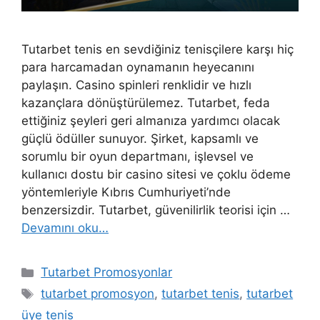
Tutarbet tenis en sevdiğiniz tenisçilere karşı hiç
para harcamadan oynamanın heyecanını
paylaşın. Casino spinleri renklidir ve hızlı
kazançlara dönüştürülemez. Tutarbet, feda
ettiğiniz şeyleri geri almanıza yardımcı olacak
güçlü ödüller sunuyor. Şirket, kapsamlı ve
sorumlu bir oyun departmanı, işlevsel ve
kullanıcı dostu bir casino sitesi ve çoklu ödeme
yöntemleriyle Kıbrıs Cumhuriyeti’nde
benzersizdir. Tutarbet, güvenilirlik teorisi için …
Devamını oku…
Kategoriler
Tutarbet Promosyonlar
Etiketler
tutarbet promosyon
,
tutarbet tenis
,
tutarbet
üye tenis