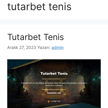
tutarbet tenis
Tutarbet Tenis
Aralık 27, 2023
Yazarı:
admin