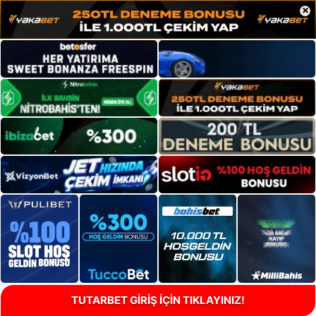
×
TUTARBET GİRİŞ İÇİN TIKLAYINIZ!