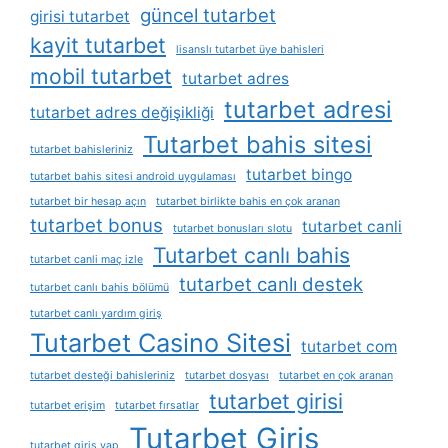
güncel tutarbet
girisi tutarbet
kayit tutarbet
lisanslı tutarbet üye bahisleri
mobil tutarbet
tutarbet adres
tutarbet adresi
tutarbet adres değişikliği
Tutarbet bahis sitesi
tutarbet bahisleriniz
tutarbet bingo
tutarbet bahis sitesi android uygulaması
tutarbet bir hesap açın
tutarbet birlikte bahis en çok aranan
tutarbet bonus
tutarbet canli
tutarbet bonusları slotu
Tutarbet canlı bahis
tutarbet canli maç izle
tutarbet canlı destek
tutarbet canlı bahis bölümü
tutarbet canlı yardım giriş
Tutarbet Casino Sitesi
tutarbet com
tutarbet desteği bahisleriniz
tutarbet dosyası
tutarbet en çok aranan
tutarbet girisi
tutarbet erişim
tutarbet fırsatlar
Tutarbet Giriş
tutarbet giris yap