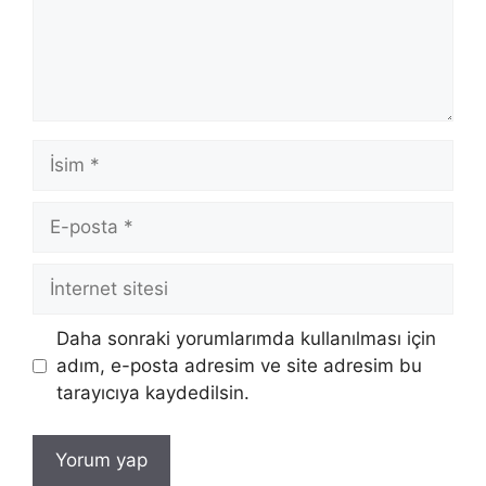
İsim
E-
posta
İnternet
sitesi
Daha sonraki yorumlarımda kullanılması için
adım, e-posta adresim ve site adresim bu
tarayıcıya kaydedilsin.