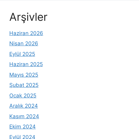
Arşivler
Haziran 2026
Nisan 2026
Eylül 2025
Haziran 2025
Mayıs 2025
Şubat 2025
Ocak 2025
Aralık 2024
Kasım 2024
Ekim 2024
Eylül 2024