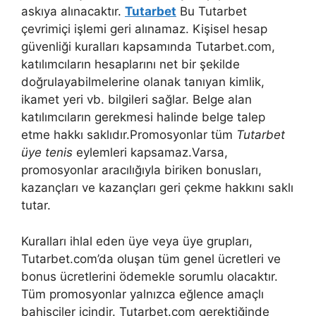
askıya alınacaktır.
Tutarbet
Bu Tutarbet
çevrimiçi işlemi geri alınamaz. Kişisel hesap
güvenliği kuralları kapsamında Tutarbet.com,
katılımcıların hesaplarını net bir şekilde
doğrulayabilmelerine olanak tanıyan kimlik,
ikamet yeri vb. bilgileri sağlar. Belge alan
katılımcıların gerekmesi halinde belge talep
etme hakkı saklıdır.Promosyonlar tüm
Tutarbet
üye tenis
eylemleri kapsamaz.Varsa,
promosyonlar aracılığıyla biriken bonusları,
kazançları ve kazançları geri çekme hakkını saklı
tutar.
Kuralları ihlal eden üye veya üye grupları,
Tutarbet.com’da oluşan tüm genel ücretleri ve
bonus ücretlerini ödemekle sorumlu olacaktır.
Tüm promosyonlar yalnızca eğlence amaçlı
bahisçiler içindir. Tutarbet.com gerektiğinde