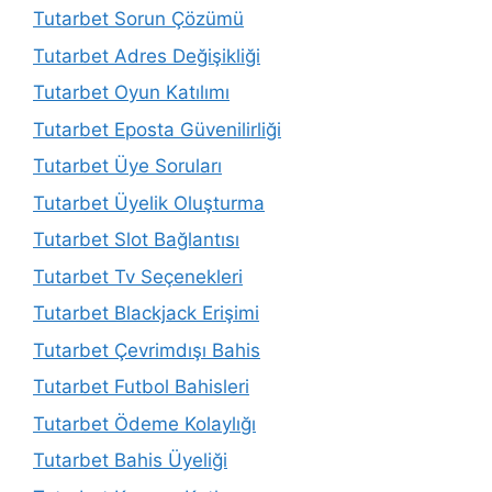
Tutarbet Sorun Çözümü
Tutarbet Adres Değişikliği
Tutarbet Oyun Katılımı
Tutarbet Eposta Güvenilirliği
Tutarbet Üye Soruları
Tutarbet Üyelik Oluşturma
Tutarbet Slot Bağlantısı
Tutarbet Tv Seçenekleri
Tutarbet Blackjack Erişimi
Tutarbet Çevrimdışı Bahis
Tutarbet Futbol Bahisleri
Tutarbet Ödeme Kolaylığı
Tutarbet Bahis Üyeliği