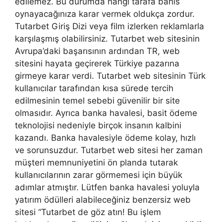
edilemez. Bu durumda hangi tarafa bahis
oynayacağınıza karar vermek oldukça zordur.
Tutarbet Giriş Dizi veya film izlerken reklamlarla
karşılaşmış olabilirsiniz. Tutarbet web sitesinin
Avrupa’daki başarısının ardından TR, web
sitesini hayata geçirerek Türkiye pazarına
girmeye karar verdi. Tutarbet web sitesinin Türk
kullanıcılar tarafından kısa sürede tercih
edilmesinin temel sebebi güvenilir bir site
olmasıdır. Ayrıca banka havalesi, basit ödeme
teknolojisi nedeniyle birçok insanın kalbini
kazandı. Banka havalesiyle ödeme kolay, hızlı
ve sorunsuzdur. Tutarbet web sitesi her zaman
müşteri memnuniyetini ön planda tutarak
kullanıcılarının zarar görmemesi için büyük
adımlar atmıştır. Lütfen banka havalesi yoluyla
yatırım ödülleri alabileceğiniz benzersiz web
sitesi “Tutarbet de göz atın! Bu işlem