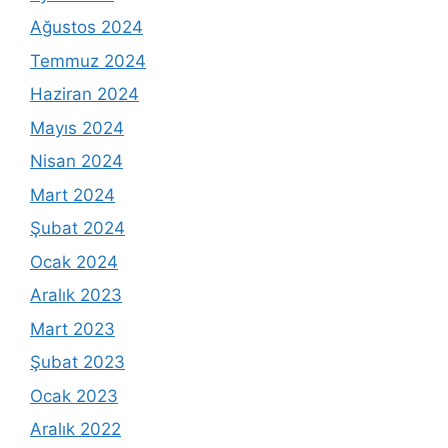
Ağustos 2024
Temmuz 2024
Haziran 2024
Mayıs 2024
Nisan 2024
Mart 2024
Şubat 2024
Ocak 2024
Aralık 2023
Mart 2023
Şubat 2023
Ocak 2023
Aralık 2022