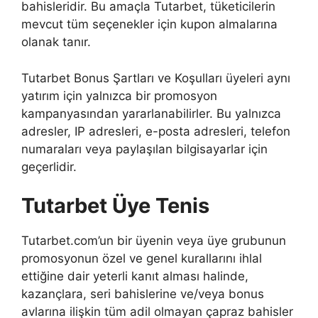
bahisleridir. Bu amaçla Tutarbet, tüketicilerin
mevcut tüm seçenekler için kupon almalarına
olanak tanır.
Tutarbet Bonus Şartları ve Koşulları üyeleri aynı
yatırım için yalnızca bir promosyon
kampanyasından yararlanabilirler. Bu yalnızca
adresler, IP adresleri, e-posta adresleri, telefon
numaraları veya paylaşılan bilgisayarlar için
geçerlidir.
Tutarbet Üye Tenis
Tutarbet.com’un bir üyenin veya üye grubunun
promosyonun özel ve genel kurallarını ihlal
ettiğine dair yeterli kanıt alması halinde,
kazançlara, seri bahislerine ve/veya bonus
avlarına ilişkin tüm adil olmayan çapraz bahisler