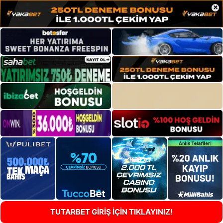
×
TUTARBET GİRİŞ İÇİN TIKLAYINIZ!